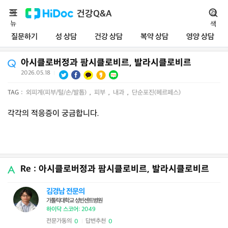
메
건강Q&A
검
뉴
색
질문하기
성 상담
건강 상담
복약 상담
영양 상담
아시클로버정과 팜시클로비르, 발라시클로비르
2026.05.18
|
TAG :
외피계(피부/털/손/발톱)
,
피부
,
내과
,
단순포진(헤르페스)
각각의 적응증이 궁금합니다.
Re : 아시클로버정과 팜시클로비르, 발라시클로비르
김경남 전문의
가톨릭대학교 성빈센트병원
하이닥 스코어: 2049
전문가동의
답변추천
0
0
|