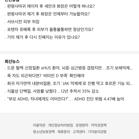
편평사마귀 레이저 후 세안과 화장은 어떻게 하나요?
편평사마귀 제거 후 화장은 언제부터 가능할까요?
서브시전 피부 처짐
포텐자 쥬베룩 후 피부가 울퉁불퉁하면 정상인가요?
기미 제거 후 다시 진해지는 이유가 있나요?
최신뉴스
드문 혈액·신장질환 aHUS 환자, 뇌증·심근병증 겹쳤지만…조기 보체억제치료로 신경학적 회복 보여
푹 자도 피곤하다면? ‘비타민 D 부족’ 확인해야
희귀 자가면역 내분비질환, 조기 'JAK 억제제'로 진행 막고 호르몬 기능 되살렸다
식물성 단백질, 사망률 낮췄다…12년 추적서 35% 감소
“부모 ADHD, 자녀에게도 이어진다?”… ADHD 진단 위험 4.47배 높아
이용약관
개인정보처리방침
운영원칙
저작권정책
|
|
|
청소년보호정책
제휴문의
고객센터
기자윤리강령
|
|
|