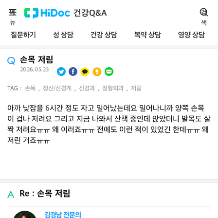
메
건강Q&A
검
뉴
색
질문하기
성 상담
건강 상담
복약 상담
영양 상담
손목 저림
2026.05.23
|
TAG :
손목
,
정신/신경계
,
신경과
,
정형외과
,
저림
아까 낮잠을 6시간 정도 자고 일어났는데요 일어나니까 양쪽 손목
이 겁나 저려요 그리고 지금 나와서 산책 중인데 앉았더니 발목도 살
짝 저려요ㅠㅠ 왜 이러죠ㅠㅠ 전에도 이런 적이 있었긴 한데ㅠㅠ 왜
저린 거죠ㅠㅠ
Re : 손목 저림
김경남 전문의