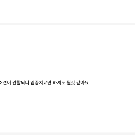
증소견이 관찰되니 염증치료만 하셔도 될것 같아요