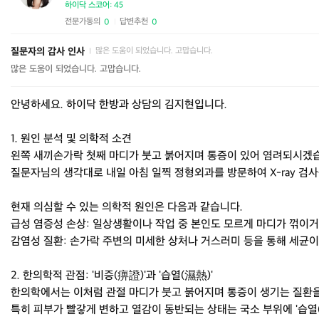
하이닥 스코어: 45
전문가동의
답변추천
0
0
|
질문자의 감사 인사
많은 도움이 되었습니다. 고맙습니다.
|
많은 도움이 되었습니다. 고맙습니다.
안녕하세요. 하이닥 한방과 상담의 김지현입니다.
1. 원인 분석 및 의학적 소견
왼쪽 새끼손가락 첫째 마디가 붓고 붉어지며 통증이 있어 염려되시겠
질문자님의 생각대로 내일 아침 일찍 정형외과를 방문하여 X-ray 검
현재 의심할 수 있는 의학적 원인은 다음과 같습니다.
급성 염증성 손상: 일상생활이나 작업 중 본인도 모르게 마디가 꺾이거
감염성 질환: 손가락 주변의 미세한 상처나 거스러미 등을 통해 세균
2. 한의학적 관점: '비증(痹證)'과 '습열(濕熱)'
한의학에서는 이처럼 관절 마디가 붓고 붉어지며 통증이 생기는 질환을 
특히 피부가 빨갛게 변하고 열감이 동반되는 상태는 국소 부위에 '습열(