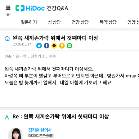
메
건강Q&A
뉴
질문하기
성 상담
건강 상담
복약 상담
영양 
왼쪽 새끼손가락 위에서 첫째마디 이상
2026.05.27
|
TAG :
손가락
,
정형외과
,
부종
왼쪽 새끼손가락 위에서 첫째마디가 이상해요..
바깥쪽 뼈 부분이 빨갛고 부어오르고 만지면 아픈데.. 병원가서 x-ray
오늘은 밤 늦게까지 일해서.. 내일 아침에 가보려고 해요.
Re : 왼쪽 새끼손가락 위에서 첫째마디 이상
김지현 한의사
마디마디튼튼한의원