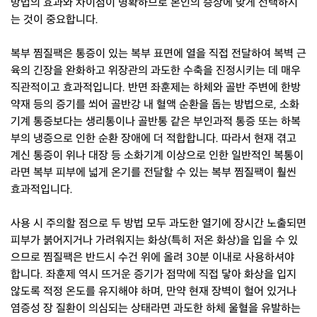
방법의 효과와 차이점이 명확하므로 본인의 증상에 맞게 선택하시
는 것이 중요합니다.
복부 찜질팩은 통증이 있는 복부 표면에 열을 직접 전달하여 복벽 근
육의 긴장을 완화하고 위장관의 과도한 수축을 진정시키는 데 매우
직관적이고 효과적입니다. 반면 좌훈제는 하체와 골반 주변에 한방
약재 등의 증기를 쐬어 골반강 내 혈액 순환을 돕는 방법으로, 소화
기계 통증보다는 생리통이나 골반통 같은 부인과적 통증 또는 하복
부의 냉증으로 인한 순환 장애에 더 적합합니다. 따라서 현재 겪고
계신 통증이 위나 대장 등 소화기계 이상으로 인한 일반적인 복통이
라면 복부 피부에 넓게 온기를 전달할 수 있는 복부 찜질팩이 훨씬
효과적입니다.
사용 시 주의할 점으로 두 방법 모두 과도한 열기에 장시간 노출되면
피부가 붉어지거나 가려워지는 화상(특히 저온 화상)을 입을 수 있
으므로 찜질팩은 반드시 수건 위에 올려 30분 이내로 사용하셔야
합니다. 좌훈제 역시 뜨거운 증기가 점막에 직접 닿아 화상을 입지
않도록 적정 온도를 유지해야 하며, 만약 현재 장벽이 헐어 있거나
염증성 장 질환이 의심되는 상태라면 과도한 하체 울혈을 유발하는