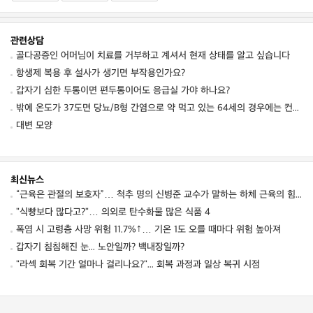
관련상담
골다공증인 어머님이 치료를 거부하고 계셔서 현재 상태를 알고 싶습니다
항생제 복용 후 설사가 생기면 부작용인가요?
갑자기 심한 두통이면 편두통이어도 응급실 가야 하나요?
밖에 온도가 37도면 당뇨/B형 간염으로 약 먹고 있는 64세의 경우에는 컨디션 저하를 동
대변 모양
최신뉴스
“근육은 관절의 보호자”… 척추 명의 신병준 교수가 말하는 하체 근육의 힘 [평생운동연구소]
"식빵보다 많다고?"… 의외로 탄수화물 많은 식품 4
폭염 시 고령층 사망 위험 11.7%↑… 기온 1도 오를 때마다 위험 높아져
갑자기 침침해진 눈... 노안일까? 백내장일까?
"라섹 회복 기간 얼마나 걸리나요?"... 회복 과정과 일상 복귀 시점