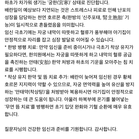
하초가 차가워 생기는 '궁한(宮寒)' 상태로 진단합니다.
배란일이 예상보다 지연되는 것은 스트레스나 피로로 인해 난포의
성장을 담당하는 천연 호르몬 축(한방의 '신주포태, 腎主胞胎' 기
능)이 일시적으로 흔들렸음을 의미합니다.
임신 극초기에는 자궁 내막이 따뜻하고 혈류가 풍부해야 아기집이
안정적으로 자리를 잡고 심장 발달로 이어질 수 있습니다.
* 한방 병행 치료: 만약 임신을 준비 중이시거나 극초기 착상 유지가
필요하다면, 한의원에서는 자궁을 따뜻하게 하고 내막의 혈류 공급
을 촉진하는 안태(安胎) 한약 처방과 하초의 기운을 모아주는 침 치
료를 시행합니다.
* 착상 유지 한약 및 뜸 치료 추가: 배란이 늦어져 임신된 경우 황체
호르몬 지지력이 약할 수 있으므로, 자궁 면역력을 높여 유산을 방지
하는 '안태약(착상탕)'을 처방받아 복용하시면 아기집이 안정적으로
성장하는 데 큰 도움이 됩니다. 아울러 하복부에 온기를 불어넣는
'무연 뜸 치료'를 병행하면 초기 입덧 완화와 기혈 순환에 매우 유효
합니다.
질문자님의 건강한 임신과 준비를 기원합니다. 감사합니다.