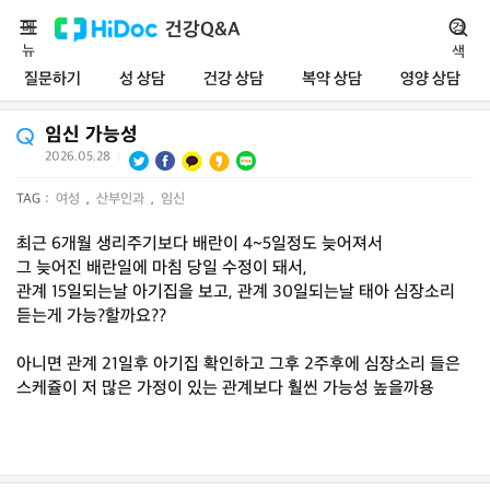
메
건강Q&A
검
뉴
색
질문하기
성 상담
건강 상담
복약 상담
영양 상담
임신 가능성
2026.05.28
|
TAG :
여성
,
산부인과
,
임신
최근 6개월 생리주기보다 배란이 4~5일정도 늦어져서
그 늦어진 배란일에 마침 당일 수정이 돼서,
관계 15일되는날 아기집을 보고, 관계 30일되는날 태아 심장소리
듣는게 가능?할까요??
아니면 관계 21일후 아기집 확인하고 그후 2주후에 심장소리 들은
스케쥴이 저 많은 가정이 있는 관계보다 훨씬 가능성 높을까용