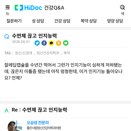
메
건강Q&A
검
뉴
색
질문하기
성 상담
건강 상담
복약 상담
영양 상담
수면제 끊고 인지능력
2026.06.01
|
TAG :
정신/신경계
,
정신건강의학과
,
복약
잘레딥캡슐을 수년간 먹어서 그런가 인지기능이 심하게 저하됐는
데, 끊은지 이틀즘 됐는데 아직 멍청한데, 이거 인지기능 돌아오나
요? 언제?
Re : 수면제 끊고 인지능력
오승영 전문의
좋은사람정신건강의학과의원