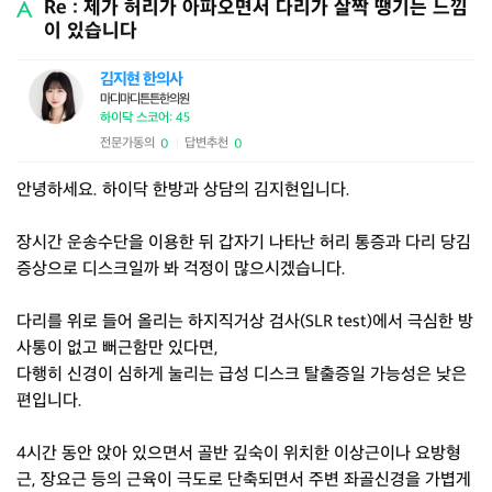
Re : 제가 허리가 아파오면서 다리가 살짝 땡기는 느낌
이 있습니다
김지현 한의사
마디마디튼튼한의원
하이닥 스코어: 45
전문가동의
답변추천
0
0
|
안녕하세요. 하이닥 한방과 상담의 김지현입니다.
장시간 운송수단을 이용한 뒤 갑자기 나타난 허리 통증과 다리 당김
증상으로 디스크일까 봐 걱정이 많으시겠습니다.
다리를 위로 들어 올리는 하지직거상 검사(SLR test)에서 극심한 방
사통이 없고 뻐근함만 있다면,
다행히 신경이 심하게 눌리는 급성 디스크 탈출증일 가능성은 낮은
편입니다.
4시간 동안 앉아 있으면서 골반 깊숙이 위치한 이상근이나 요방형
근, 장요근 등의 근육이 극도로 단축되면서 주변 좌골신경을 가볍게