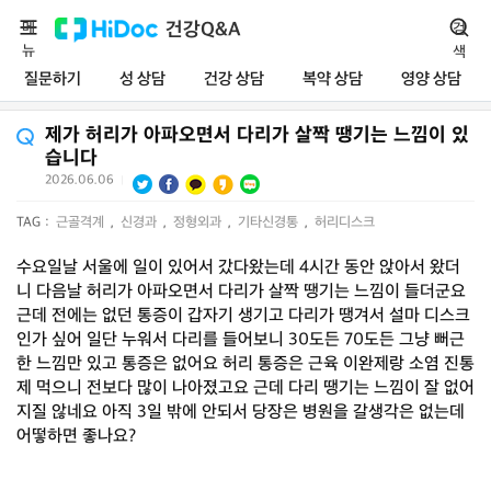
메
건강Q&A
검
뉴
색
질문하기
성 상담
건강 상담
복약 상담
영양 상담
제가 허리가 아파오면서 다리가 살짝 땡기는 느낌이 있
습니다
2026.06.06
|
TAG :
근골격계
,
신경과
,
정형외과
,
기타신경통
,
허리디스크
수요일날 서울에 일이 있어서 갔다왔는데 4시간 동안 앉아서 왔더
니 다음날 허리가 아파오면서 다리가 살짝 땡기는 느낌이 들더군요
근데 전에는 없던 통증이 갑자기 생기고 다리가 땡겨서 설마 디스크
인가 싶어 일단 누워서 다리를 들어보니 30도든 70도든 그냥 뻐근
한 느낌만 있고 통증은 없어요 허리 통증은 근육 이완제랑 소염 진통
제 먹으니 전보다 많이 나아졌고요 근데 다리 땡기는 느낌이 잘 없어
지질 않네요 아직 3일 밖에 안되서 당장은 병원을 갈생각은 없는데
어떻하면 좋나요?