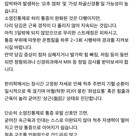
압박하여 발생하는 '요추 염좌' 및 '가성 좌골신경통'일 가능성이 높
습니다.
소염진통제로 허리 통증이 완화된 것은 다행이지만,
다리 당김은 근육 경직이 다 풀리지 않아 지속되는 것입니다.
아직 3일밖에 되지 않았으므로 무리한 스트레칭은 피하시고,
통증 부위에 따뜻한 온찜질을 하루 2~3회 시행하며 경과를 지켜보
시길 바랍니다.
만약 당김 증상이 점차 심해지거나 발가락 힘 빠짐, 저림 등이 동반
되면 정형외과나 신경외과에서 MRI 등 정밀 검사를 받아보셔야 합
니다.
한의학에서는 장시간 고정된 자세로 인해 척추 주변의 기혈 순환이
일시적으로 뚝 끊기며 어혈(탁한 피)이 뭉친 '좌섬요통' 혹은 힘줄과
근육이 놀라 굳어진 '상근(傷筋)' 상태로 진단합니다.
단순히 소염진통제로 통증 유발 신호만 끄면,
굳어진 속근육과 인대는 스스로 이완되지 않아 척추 자생력이 떨어
지고 만성 통증으로 이어지기 쉽습니다.
척추 구조를 인위적으로 건드리지 않고,