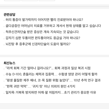
관련상담
허리 통증이 발가락까지 이어지면 빨리 진료받아야 하나요?
골다공증인 어머님이 치료를 거부하고 계셔서 현재 상태를 알고 싶습니다
척추신견차단술 받은 증상은 계속 지속되는 것 같습니다.
갑자기 심한 두통이면 편두통이어도 응급실 가야 하나요?
뇌진탕 후 증후군에 신경차단술이 도움이 될까요?
최신뉴스
"라섹 회복 기간 얼마나 걸리나요?"... 회복 과정과 일상 복귀 시점
수능 D-100, 흔들리는 체력과 집중력… 수험생 영양 관리 어떻게 할까
“평생 물질한 제주 해녀, 코·목 질환 위험 높았다”… 10년 추적 연구 결과
"한쪽 귀만 먹먹"… '귀지 탓' 아닌 의외의 원인 4가지
일자목·거북목 방치하면 어깨·팔 저림까지…초기 관리가 중요한 이유