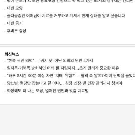
밖에 온도가 37도면 당뇨/B형 간염으로 약 먹고 있는 64세의 경우에는 컨디션
대변 모양
골다공증인 어머님이 치료를 거부하고 계셔서 현재 상태를 알고 싶습니다
대변 굵기
후비루 증상
최신뉴스
"한쪽 귀만 먹먹"… '귀지 탓' 아닌 의외의 원인 4가지
일자목·거북목 방치하면 어깨·팔 저림까지…초기 관리가 중요한 이유
“하루 8시간 30분 이상 자면 ‘치매’ 위험?”… 혈액 속 알츠하이머 단백질 늘었
당뇨병, 혈당만 잡는다고 끝 아냐… 심장·신장·발 건강 관리까지 챙겨야
화장해도 티 나는 모공, 넓어진 원인과 맞춤 치료법