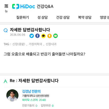
메
건강Q&A
뉴
질문하기
성 상담
건강 상담
복약 상담
영양 
자세한 답변감사합니다
2026.06.06
|
TAG :
신장(콩팥)
,
가정의학과
,
신장내과
그럼 오줌으로 배출되고 반감기 줄어들면 나아질까요?
Re : 자세한 답변감사합니다
김경남 전문의
가톨릭대학교 성빈센트병원
하이닥 스코어: 2048
전문가동의
답변추천
0
0
|