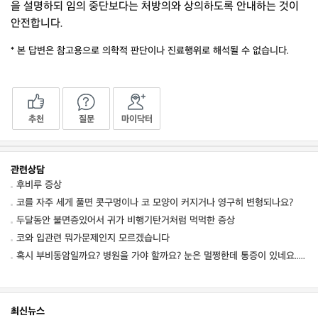
을 설명하되 임의 중단보다는 처방의와 상의하도록 안내하는 것이
안전합니다.
* 본 답변은 참고용으로 의학적 판단이나 진료행위로 해석될 수 없습니다.
추천
질문
마이닥터
관련상담
후비루 증상
코를 자주 세게 풀면 콧구멍이나 코 모양이 커지거나 영구히 변형되나요?
두달동안 불면증있어서 귀가 비행기탄거처럼 먹먹한 증상
코와 입관련 뭐가문제인지 모르겠습니다
혹시 부비동암일까요? 병원을 가야 할까요? 눈은 멀쩡한데 통증이 있네요.. 눈꺼
최신뉴스