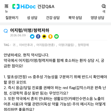
메
건강Q&A
검
뉴
색
질문하기
성 상담
건강 상담
복약 상담
영양 상담
어지럼/이명/청력저하
2026.06.09
|
TAG :
귀
,
이비인후과
,
어지럼증(현훈)
,
이명(귀울림)
,
청력장애
안녕하세요. 현직 약사입니다.
약국에서 어지럼/이명/청력저하를 함께 호소하는 환자 상담 시, 궁
금한 점이요!
1. 말초성(전정) vs 중추성 가능성을 구분하기 위해 반드시 확인해야
할 문진 포인트
2. 즉시 응급/당일 진료를 권해야 하는 red flag(갑작스러운 편측 난
청, 신경학적 증상 동반 등)는 무엇인가요?
3. 또한 약국에서 흔히 안내하는 생활요인(카페인수면소음 노출이
어폰 사용)과 약물 관련(이독성 약물 가능성) 주의 메시지는 어떻게
정리하면 좋을까요?