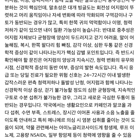
어지럼, 이명, 청력저하가 함께 있을 때는 말초성인지 중추성인지 구
분하는 것이 핵심인데, 말초성은 대개 빙글도는 회전성 어지럼이 뚜
렷하고 머리 움직임이나 자세 변화에 따라 악화되며 구역감이나 구
토가 동반되는 경우가 많고, 특히 한쪽 귀의 먹먹함이나 이명, 청력
저하가 같이 있으면 내이 질환 가능성이 높습니다; 반대로 중추성은
어지럼 자체보다 균형장애 양상이 두드러지고 걷기 어려움, 말이 어
눌해짐, 복시, 한쪽 팔다리 힘 빠짐, 감각 이상, 심한 두통 같은 신경
학적 증상이 같이 나타나는지가 핵심 감별 포인트입니다. 즉 반드시
확인해야 할 문진은 어지럼의 양상과 지속시간, 청력 변화의 유무와
시점, 신경학적 증상의 동반 여부, 증상의 발현 속도입니다. 즉시 응
급 또는 당일 진료가 필요한 위험 신호는 24~72시간 이내 발생한
갑작스러운 편측 청력저하나 돌발성 난청, 어지럼과 함께 나타나는
신경학적 이상 증상, 걷기 불가능할 정도의 심한 균형장애, 지속적인
구토로 수분 섭취가 불가능한 경우, 그리고 새로운 극심한 두통이 동
반되는 경우입니다. 약국에서는 생활요인으로 카페인과 알코올 과
다 섭취, 수면 부족, 스트레스, 장시간 이어폰 사용과 소음 노출을 줄
이도록 안내하고 특히 메니에르 의심 시 염분 섭취를 줄이는 것이 도
움이 되며, 약물 관련해서는 아미노글리코사이드계 항생제, 루프 이
뇨제, 고용량 NSAIDs, 일부 항암제 등이 청력에 영향을 줄 수 있음