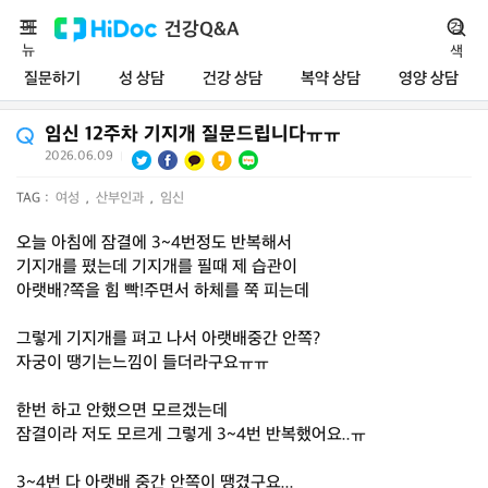
메
건강Q&A
검
뉴
색
질문하기
성 상담
건강 상담
복약 상담
영양 상담
임신 12주차 기지개 질문드립니다ㅠㅠ
2026.06.09
|
TAG :
여성
,
산부인과
,
임신
오늘 아침에 잠결에 3~4번정도 반복해서
기지개를 폈는데 기지개를 필때 제 습관이
아랫배?쪽을 힘 빡!주면서 하체를 쭉 피는데
그렇게 기지개를 펴고 나서 아랫배중간 안쪽?
자궁이 땡기는느낌이 들더라구요ㅠㅠ
​한번 하고 안했으면 모르겠는데
잠결이라 저도 모르게 그렇게 3~4번 반복했어요..ㅠ
​3~4번 다 아랫배 중간 안쪽이 땡겼구요...