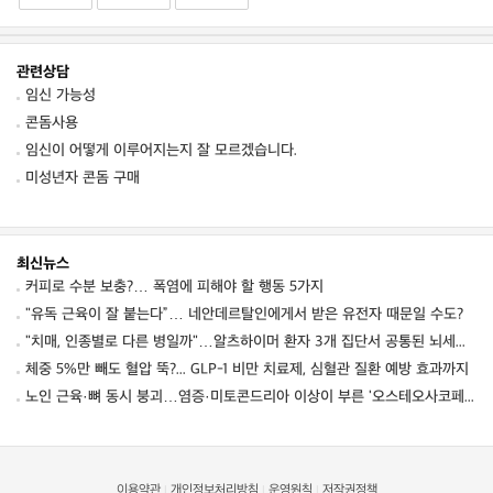
관련상담
임신 가능성
콘돔사용
임신이 어떻게 이루어지는지 잘 모르겠습니다.
미성년자 콘돔 구매
최신뉴스
커피로 수분 보충?… 폭염에 피해야 할 행동 5가지
"유독 근육이 잘 붙는다”… 네안데르탈인에게서 받은 유전자 때문일 수도?
"치매, 인종별로 다른 병일까"…알츠하이머 환자 3개 집단서 공통된 뇌세포 이상 발견
체중 5%만 빼도 혈압 뚝?... GLP-1 비만 치료제, 심혈관 질환 예방 효과까지
노인 근육·뼈 동시 붕괴…염증·미토콘드리아 이상이 부른 '오스테오사코페니아' 경고
이용약관
개인정보처리방침
운영원칙
저작권정책
|
|
|