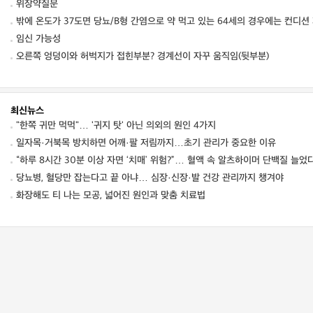
위장약질문
밖에 온도가 37도면 당뇨/B형 간염으로 약 먹고 있는 64세의 경우에는 컨디션
임신 가능성
오른쪽 엉덩이와 허벅지가 접힌부분? 경계선이 자꾸 움직임(뒷부분)
최신뉴스
"한쪽 귀만 먹먹"… '귀지 탓' 아닌 의외의 원인 4가지
일자목·거북목 방치하면 어깨·팔 저림까지…초기 관리가 중요한 이유
“하루 8시간 30분 이상 자면 ‘치매’ 위험?”… 혈액 속 알츠하이머 단백질 늘었
당뇨병, 혈당만 잡는다고 끝 아냐… 심장·신장·발 건강 관리까지 챙겨야
화장해도 티 나는 모공, 넓어진 원인과 맞춤 치료법