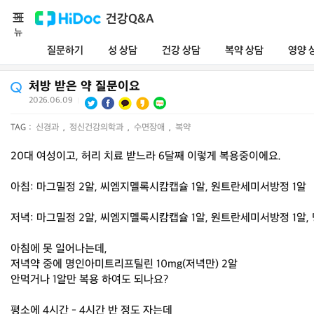
메
건강Q&A
뉴
질문하기
성 상담
건강 상담
복약 상담
영양 
처방 받은 약 질문이요
2026.06.09
|
TAG :
신경과
,
정신건강의학과
,
수면장애
,
복약
20대 여성이고, 허리 치료 받느라 6달째 이렇게 복용중이에요.
아침: 마그밀정 2알, 씨엠지멜록시캄캡슐 1알, 원트란세미서방정 1알
저녁: 마그밀정 2알, 씨엠지멜록시캄캡슐 1알, 원트란세미서방정 1알,
아침에 못 일어나는데,
저녁약 중에 명인아미트리프틸린 10mg(저녁만) 2알
안먹거나 1알만 복용 하여도 되나요?
평소에 4시간 - 4시간 반 정도 자는데