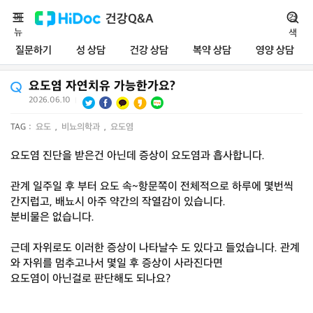
메
건강Q&A
검
뉴
색
질문하기
성 상담
건강 상담
복약 상담
영양 상담
요도염 자연치유 가능한가요?
2026.06.10
|
TAG :
요도
,
비뇨의학과
,
요도염
요도염 진단을 받은건 아닌데 증상이 요도염과 흡사합니다.
관계 일주일 후 부터 요도 속~항문쪽이 전체적으로 하루에 몇번씩
간지럽고, 배뇨시 아주 약간의 작열감이 있습니다.
분비물은 없습니다.
근데 자위로도 이러한 증상이 나타날수 도 있다고 들었습니다. 관계
와 자위를 멈추고나서 몇일 후 증상이 사라진다면
요도염이 아닌걸로 판단해도 되나요?