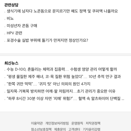
관련상담
생식기에 남자다 노콘돔으로 문지르기만 해도 정액 및 쿠퍼액 나올까요
비뇨
미성년자 콘돔 구매
HPV 관련
포경수술 실밥 부위에 돌기가 만져지면 정상인가요?
최신뉴스
수능 D-100, 흔들리는 체력과 집중력… 수험생 영양 관리 어떻게 할까
“평생 물질한 제주 해녀, 코·목 질환 위험 높았다”… 10년 추적 연구 결과
"한쪽 귀만 먹먹"… '귀지 탓' 아닌 의외의 원인 4가지
일자목·거북목 방치하면 어깨·팔 저림까지…초기 관리가 중요한 이유
“하루 8시간 30분 이상 자면 ‘치매’ 위험?”… 혈액 속 알츠하이머 단백질 늘었다
이용약관
개인정보처리방침
운영원칙
저작권정책
|
|
|
청소년보호정책
제휴문의
고객센터
기자윤리강령
|
|
|