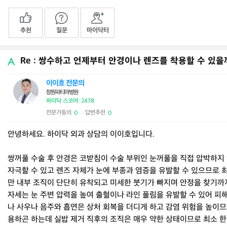
추천
질문
마이닥터
Re : 쌍수하고 언제부터 안경이나 렌즈를 착용할 수 있을
이이호 전문의
창원파티마병원
하이닥 스코어: 2478
전문가동의
답변추천
0
0
|
안녕하세요. 하이닥 외과 상담의 이이호입니다.
쌍꺼풀 수술 후 안경은 코받침이 수술 부위인 눈꺼풀을 직접 압박하지
자극할 수 있고 렌즈 자체가 눈에 부종과 염증을 유발할 수 있으므로 
만 내부 조직이 단단히 유착되고 미세한 붓기가 빠지며 안정을 찾기까지
자세는 눈 주변 압력을 높여 출혈이나 라인 풀림을 유발할 수 있어 피
나 사우나 음주와 흡연은 상처 회복을 더디게 하고 감염 위험을 높이므
용하곤 하는데 실밥 제거 직후의 조직은 매우 약한 상태이므로 최소 