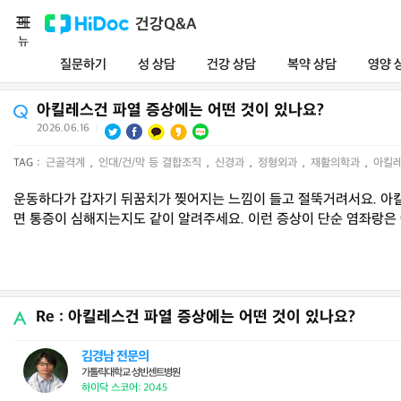
메
건강Q&A
뉴
질문하기
성 상담
건강 상담
복약 상담
영양 
아킬레스건 파열 증상에는 어떤 것이 있나요?
2026.06.16
|
TAG :
근골격계
,
인대/건/막 등 결합조직
,
신경과
,
정형외과
,
재활의학과
,
아킬
운동하다가 갑자기 뒤꿈치가 찢어지는 느낌이 들고 절뚝거려서요. 아킬레
면 통증이 심해지는지도 같이 알려주세요. 이런 증상이 단순 염좌랑은 
Re : 아킬레스건 파열 증상에는 어떤 것이 있나요?
김경남 전문의
가톨릭대학교 성빈센트병원
하이닥 스코어: 2045