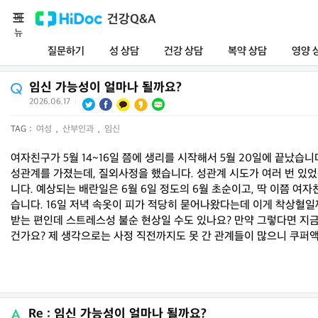
메
건강Q&A
뉴
질문하기
성 상담
건강 상담
복약 상담
영양 
임신 가능성이 얼마나 될까요?
2026.06.17
|
TAG :
여성
,
산부인과
,
임신
여자친구가 5월 14~16일 쯤에 생리를 시작해서 5월 20일에 끝났습
성관계를 가졌는데, 질외사정을 했습니다. 성관계 시도가 여러 번 있었
니다. 예상되는 배란일은 6월 6일 정도의 6월 초순이고, 딱 이쯤 여자
습니다. 16일 저녁 속옷이 피가 적당히 묻어나왔다는데 이게 착상혈일
받는 편인데 스트레스성 불순 현상일 수도 있나요? 만약 그렇다면 지금
건가요? 제 생각으로는 사정 직전까지도 못 간 관계들이 많으니 쿠퍼액에
Re : 임신 가능성이 얼마나 될까요?