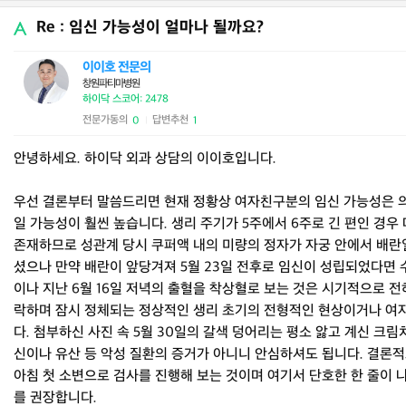
Re : 임신 가능성이 얼마나 될까요?
이이호 전문의
창원파티마병원
하이닥 스코어: 2478
전문가동의
답변추천
0
1
|
안녕하세요. 하이닥 외과 상담의 이이호입니다.
우선 결론부터 말씀드리면 현재 정황상 여자친구분의 임신 가능성은 
일 가능성이 훨씬 높습니다. 생리 주기가 5주에서 6주로 긴 편인 경우 
존재하므로 성관계 당시 쿠퍼액 내의 미량의 정자가 자궁 안에서 배란
셨으나 만약 배란이 앞당겨져 5월 23일 전후로 임신이 성립되었다면 수
이나 지난 6월 16일 저녁의 출혈을 착상혈로 보는 것은 시기적으로 전
락하며 잠시 정체되는 정상적인 생리 초기의 전형적인 현상이거나 여
다. 첨부하신 사진 속 5월 30일의 갈색 덩어리는 평소 앓고 계신 
신이나 유산 등 악성 질환의 증거가 아니니 안심하셔도 됩니다. 결
아침 첫 소변으로 검사를 진행해 보는 것이며 여기서 단호한 한 줄이 
를 권장합니다.