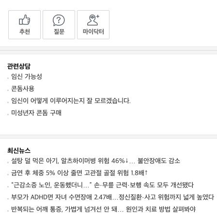
추천
질문
마이닥터
관련상담
임신 가능성
콘돔사용
임신이 어떻게 이루어지는지 잘 모르겠습니다.
미성년자 콘돔 구매
최신뉴스
설탕 덜 먹은 아기, 알츠하이머병 위험 46%↓… 불안장애도 감소
금연 후 체중 5% 이상 줄면 고관절 골절 위험 1.8배↑
“근감소증 노인, 운동했더니…” 손·무릎 근력·보행 속도 모두 개선됐다
부모가 ADHD면 자녀 수면장애 2.47배…정신질환·사고 위험까지 넓게 높였다
반복되는 어깨 통증, 가볍게 넘겨선 안 돼… 원인과 치료 방법 살펴봐야