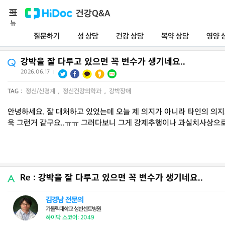
메
건강Q&A
뉴
질문하기
성 상담
건강 상담
복약 상담
영양 
강박을 잘 다루고 있으면 꼭 변수가 생기네요..
2026.06.17
|
TAG :
정신/신경계
,
정신건강의학과
,
강박장애
안녕하세요. 잘 대처하고 있었는데 오늘 제 의지가 아니라 타인의 의지
욱 그런거 같구요..ㅠㅠ 그러다보니 그게 강제추행이나 과실치사상으로
Re : 강박을 잘 다루고 있으면 꼭 변수가 생기네요..
김경남 전문의
가톨릭대학교 성빈센트병원
하이닥 스코어: 2049