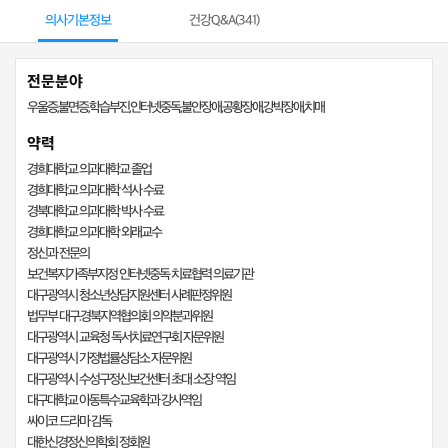
의사기본정보
건강Q&A(
341
)
전문분야
우울증,불면증,학습부진,인터넷중독,불안장애,공황장애,강박장애,치매
약력
경희대학교 의과대학교 졸업
경희대학교 의과대학 석사 수료
경북대학교 의과대학 박사 수료
경희대학교 의과대학 외래교수
정신과 전문의
보건복지가족부지정 인터넷중독 치료협력 의료기관
대구광역시 청소년상담지원센터 사례판정위원
법무부 대구.경북지역협의회 의약분과위원
대구광역시 교육청 독서치료연구회 자문위원
대구광역시 가정법률상담소 자문위원
대구광역시 수성구정신보건센터 초대 소장 역임
대구대학교 아동특수교육학과 강사역임
싸이코 드라마 감독
대한신경정신의학회 정회원