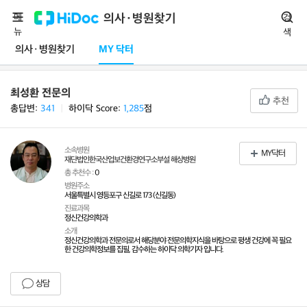
메
의사·병원찾기
검
뉴
색
의사·병원찾기
MY 닥터
최성환 전문의
추천
총답변:
341
ㅣ
하이닥 Score:
1,285
점
소속병원
MY닥터
재단법인한국산업보건환경연구소부설 해상병원
총 추천수 :
0
병원주소
서울특별시 영등포구 신길로 173 (신길동)
진료과목
정신건강의학과
소개
정신건강의학과 전문의로서 해당분야 전문의학지식을 바탕으로 평생 건강에 꼭 필요
한 건강의학정보를 집필, 감수하는 하이닥 의학기자 입니다.
상담