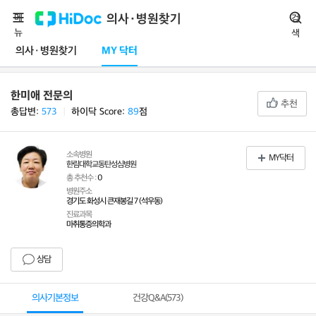
메
의사·병원찾기
검
뉴
색
의사·병원찾기
MY 닥터
한미애 전문의
추천
총답변:
573
ㅣ
하이닥 Score:
89
점
소속병원
MY닥터
한림대학교동탄성심병원
총 추천수 :
0
병원주소
경기도 화성시 큰재봉길 7 (석우동)
진료과목
마취통증의학과
상담
의사기본정보
건강Q&A(
573
)