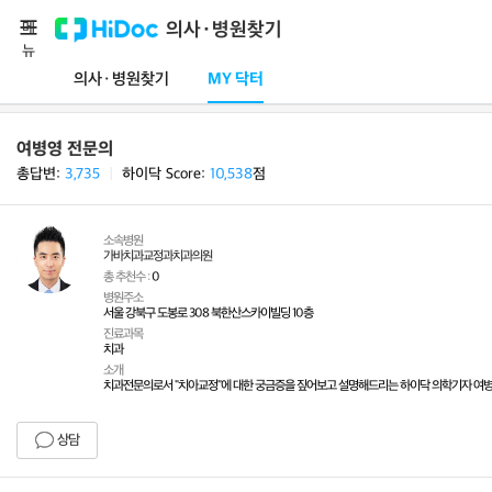
메
의사·병원찾기
뉴
의사·병원찾기
MY 닥터
여병영 전문의
총답변:
3,735
ㅣ
하이닥 Score:
10,538
점
소속병원
가바치과교정과치과의원
총 추천수 :
0
병원주소
서울 강북구 도봉로 308 북한산스카이빌딩 10층
진료과목
치과
소개
치과전문의로서 "치아교정"에 대한 궁금증을 짚어보고 설명해드리는 하이닥 의학기자 여병
상담