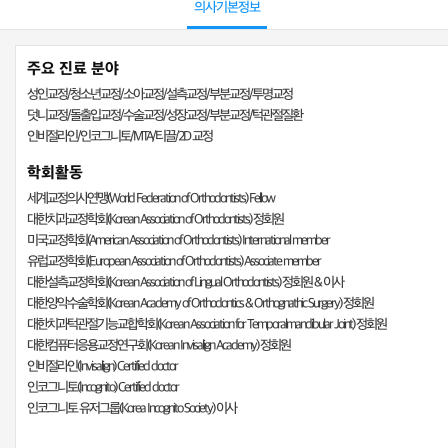
의사기본정보
주요 진료 분야
성인교정/청소년교정/소아교정/설측교정/부분교정/투명교정
덧니교정/돌출입교정/수술교정/성장교정/부분교정/턱관절질환
인비절라인/인코그니토/MTA/티끌/2D 교정​
학회활동
세계교정의사연맹(World Federation of Orthodontists) Fellow
대한치과교정학회(Korean Association of Orthodontists) 정회원
미국교정학회(American Association of Orthodontists) International member
유럽교정학회(European Association of Orthodontists) Associate member
대한설측교정학회(Korean Association of Lingual Orthodontists) 정회원 & 이사
대한양악수술학회(Korean Academy of Orthodontics & Orthognathic Surgery) 정회원
대한치과턱관절기능교합학회(Korean Association for Temporalmandibular Joint) 정회원
대한컴퓨터응용교정연구회(Korean Invisalign Academy) 정회원
인비절라인(Invisalign) Certified doctor
인코그니토(Incognito) Certified doctor
인코그니토 유저그룹(Korea Incognito Society) 이사