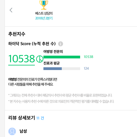
베스트 상담의
2018년 2분기
추천지수
하이닥 Score (누적 추천 수)
여병영 전문의
10538
10538
진료과 평균
124
여병영
전문의의 진료가 만족스러웠다면
다른 사람들을 위해 추천을 해 주세요.
* 그래프는 전체 추천수 대비 해당의사 추천수와 평균 추천수를 비율로 표현하였습니다.
* 본 지수는 사용자 추천 수에 따른 것으로 의료진의 객관적인 평가를 대체할 수 없습니다.
리뷰 상세보기
11 건
남성