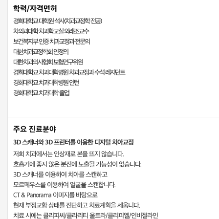
학력/자격면허
경희대학교 대학원 석사(치과교정학 전공)
차의과대학 치과학교실 외래조교수
보건복지부 인증 치과교정과 전문의
대한치과교정학회 인정의
대한치과의사협회 보험연구위원
경희대학교 치과대학병원 치과교정과 수석 레지던트
경희대학교 치과대학병원 인턴
경희대학교 치과대학 졸업
주요 진료분야
3D 스캐너와 3D 프린터를 이용한 디지털 치아교정
저희 치과에서는 인상재로 본을 뜨지 않습니다.
호흡기에 좋지 않은 분진에 노출될 가능성이 없습니다.
3D 스캐너를 이용하여 치아를 스캔하고
모르페우스를 이용하여 얼굴을 스캔합니다.
CT & Panorama 이미지를 바탕으로
현재 부정교합 상태를 진단하고 치료계획을 세웁니다.
치료 시에는 클리피씨/클라리티 울트라/클리피엘/인비절라인