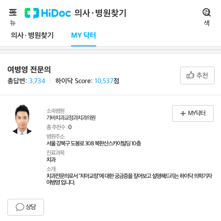
메
의사·병원찾기
검
뉴
색
의사·병원찾기
MY 닥터
여병영 전문의
추천
총답변:
3,734
ㅣ
하이닥 Score:
10,537
점
소속병원
MY닥터
가바치과교정과치과의원
총 추천수 :
0
병원주소
서울 강북구 도봉로 308 북한산스카이빌딩 10층
진료과목
치과
소개
치과전문의로서 "치아교정"에 대한 궁금증을 짚어보고 설명해드리는 하이닥 의학기자
여병영 입니다.
상담