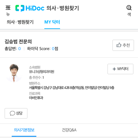
메
의사·병원찾기
검
뉴
색
의사·병원찾기
MY 닥터
김승범 전문의
추천
총답변:
0
ㅣ
하이닥 Score:
0
점
소속병원
MY닥터
유니크성형외과의원
총 추천수 :
1
병원주소
서울특별시 강남구 강남대로 428 8층(역삼동, 만이빌딩) 만이빌딩 9층
진료과목
이비인후과
상담
의사기본정보
건강Q&A