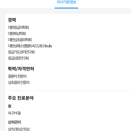
의사기본정보
경력
대한응급의학회
대한화상학회
대한심초음파학회
대한심폐소생협회 ACLS, BLS faculty
응급기도관리연구회
응급심장연구회
학력/자격면허
중환자 전문의
심초음파 인증의
주요 진료분야
술
ALDH/술
상처관리
상처/화상/외상