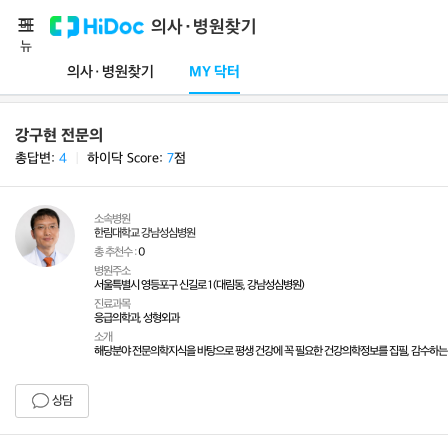
메
의사·병원찾기
뉴
의사·병원찾기
MY 닥터
강구현 전문의
총답변:
4
ㅣ
하이닥 Score:
7
점
소속병원
한림대학교 강남성심병원
총 추천수 :
0
병원주소
서울특별시 영등포구 신길로 1 (대림동, 강남성심병원)
진료과목
응급의학과, 성형외과
소개
해당분야 전문의학지식을 바탕으로 평생 건강에 꼭 필요한 건강의학정보를 집필, 감수하는
상담