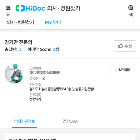
메
의사·병원찾기
검
뉴
색
의사·병원찾기
MY 닥터
강기만 전문의
추천
총답변:
0
ㅣ
하이닥 Score:
0
점
소속병원
MY닥터
에이치드림정형외과의원
총 추천수 :
0
병원주소
경기도 화성시 동탄솔빛로 64 3층 (반송동,기업은행)
진료과목
정형외과
의사기본정보
건강Q&A