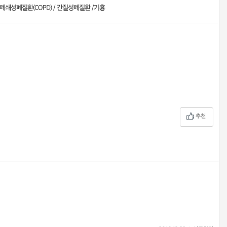
성폐쇄성폐질환(COPD) / 간질성폐질환 /기흉
추천