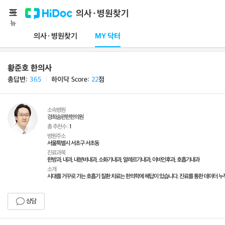
메
의사·병원찾기
뉴
의사·병원찾기
MY 닥터
황준호 한의사
총답변:
365
ㅣ
하이닥 Score:
22
점
소속병원
경희숨편한한의원
총 추천수 :
1
병원주소
서울특별시 서초구 서초동
진료과목
한방과, 내과, 내분비내과, 소화기내과, 알레르기내과, 이비인후과, 호흡기내과
소개
시대를 거꾸로 가는 호흡기 질환 치료는 한의학에 해답이 있습니다. 진료를 통한 데이터 
상담