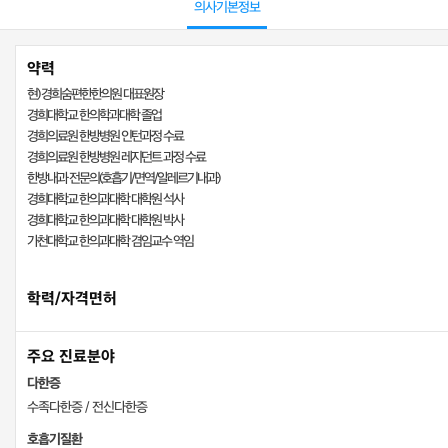
의사기본정보
약력
현) 경희숨편한한의원 대표원장
경희대학교 한의학과대학 졸업
경희의료원 한방병원 인턴과정 수료
경희의료원 한방병원 레지던트 과정 수료
한방내과 전문의(호흡기/면역/알레르기내과)
경희대학교 한의과대학 대학원 석사
경희대학교 한의과대학 대학원 박사
가천대학교 한의과대학 겸임교수 역임
학력/자격면허
주요 진료분야
다한증
수족다한증 / 전신다한증
호흡기질환