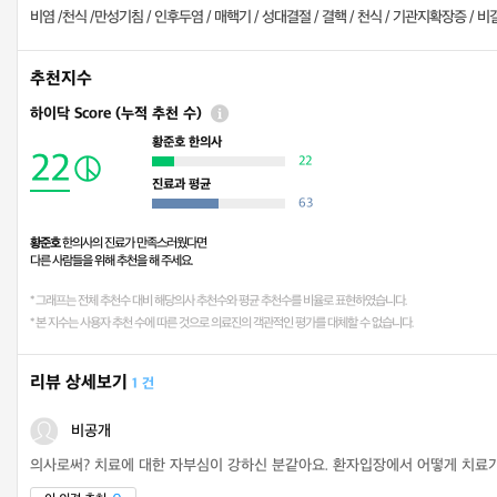
비염 /천식 /만성기침 / 인후두염 / 매핵기 / 성대결절 / 결핵 / 천식 / 기관지확장증
추천지수
하이닥 Score (누적 추천 수)
황준호 한의사
22
22
진료과 평균
63
황준호
한의사의 진료가 만족스러웠다면
다른 사람들을 위해 추천을 해 주세요.
* 그래프는 전체 추천수 대비 해당의사 추천수와 평균 추천수를 비율로 표현하였습니다.
* 본 지수는 사용자 추천 수에 따른 것으로 의료진의 객관적인 평가를 대체할 수 없습니다.
리뷰 상세보기
1 건
비공개
의사로써? 치료에 대한 자부심이 강하신 분같아요. 환자입장에서 어떻게 치료