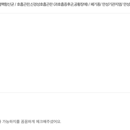
 / 비결핵항산균 / 호흡곤란,신경성호흡곤란 (과호흡증후군,공황장애) / 폐기종/ 만성기관지염/ 만
가 가능하지를 꼼꼼하게 체크해주셨어요.