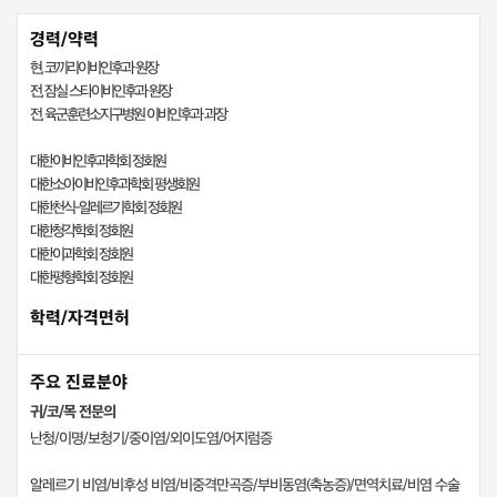
경력/약력
현, 코끼리이비인후과 원장
전, 잠실 스타이비인후과 원장
전, 육군훈련소지구병원 이비인후과 과장
대한이비인후과학회 정회원
대한소아이비인후과학회 평생회원
대한천식-알레르기학회 정회원
대한청각학회 정회원
대한이과학회 정회원
대한평형학회 정회원
학력/자격면허
주요 진료분야
귀/코/목 전문의
난청/이명/보청기/중이염/외이도염/어지럼증
알레르기 비염/비후성 비염/비중격만곡증/부비동염(축농증)/면역치료/비염 수술