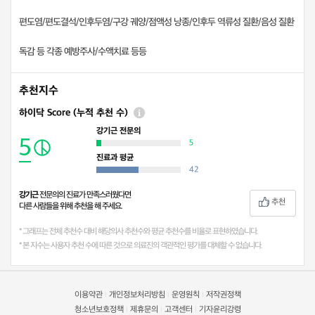
편도염/편도결석/인후두염/구강 궤양/점액성 낭종/인후두 역류성 질환/음성 질환
독감 등 각종 예방주사/수액치료 등등
추천지수
하이닥 Score (누적 추천 수)
강기근 전문의
5
5
진료과 평균
42
강기근
전문의의 진료가 만족스러웠다면
추천
다른 사람들을 위해 추천을 해 주세요.
* 그래프는 전체 추천수 대비 해당의사 추천수와 평균 추천수를 비율로 표현하였습니다.
* 본 지수는 사용자 추천 수에 따른 것으로 의료진의 객관적인 평가를 대체할 수 없습니다.
이용약관
개인정보처리방침
운영원칙
저작권정책
|
|
|
청소년보호정책
제휴문의
고객센터
기자윤리강령
|
|
|