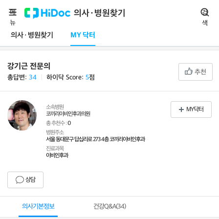
메
의사·병원찾기
검
뉴
색
의사·병원찾기
MY 닥터
강기근 전문의
추천
총답변:
34
ㅣ
하이닥 Score:
5
점
소속병원
MY닥터
코끼리이비인후과의원
총 추천수 :
0
병원주소
서울 동대문구 답십리로 273 4층 코끼리이비인후과
진료과목
이비인후과
상담
의사기본정보
건강Q&A(
34
)