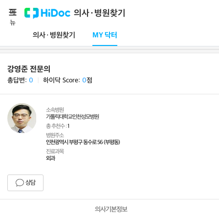
메
의사·병원찾기
뉴
의사·병원찾기
MY 닥터
강영준 전문의
총답변:
0
ㅣ
하이닥 Score:
0
점
소속병원
가톨릭대학교인천성모병원
총 추천수 :
1
병원주소
인천광역시 부평구 동수로 56 (부평동)
진료과목
외과
상담
의사기본정보