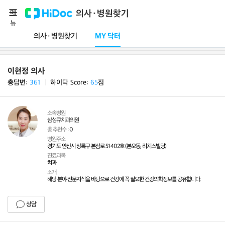
메
의사·병원찾기
뉴
의사·병원찾기
MY 닥터
이현정 의사
총답변:
361
ㅣ
하이닥 Score:
65
점
소속병원
삼성큐치과의원
총 추천수 :
0
병원주소
경기도 안산시 상록구 본삼로 51 402호 (본오동, 리치스빌딩)
진료과목
치과
소개
해당 분야 전문지식을 바탕으로 건강에 꼭 필요한 건강의학정보를 공유합니다.
상담