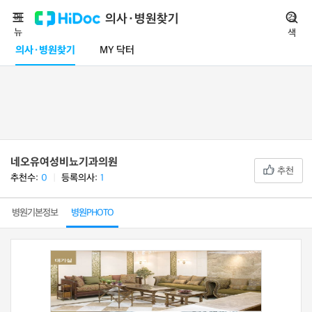
메
의사·병원찾기
검
뉴
색
의사·병원찾기
MY 닥터
네오유여성비뇨기과의원
추천
추천수:
0
ㅣ
등록의사:
1
병원기본정보
병원PHOTO