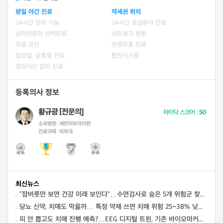
평일 야간 진료
역세권 위치
24시간 문의 가능
24시간 응급환자 진료
남여전문의 선택진료
네트워크 병원
무료 검진
연중무휴 진료
일요일, 공휴일 진료
협진시스템
점심시간 없이 진료
등록의사 정보
황규광 [전문의]
하이닥 스코어 :
50
소속병원 :
세련피부과의원
진료과목 :
피부과
최신뉴스
"잠버릇만 보면 건강 미래 보인다"…수면검사로 숨은 5개 위험군 찾아 사망·심혈관·뇌질환 예측
당뇨 신약, 치매도 막을까… 특정 약제 쓰면 치매 위험 25~38% 낮아졌다
피 안 뽑고도 치매 진행 예측?…EEG 디지털 트윈, 기존 바이오마커만큼 정확했다