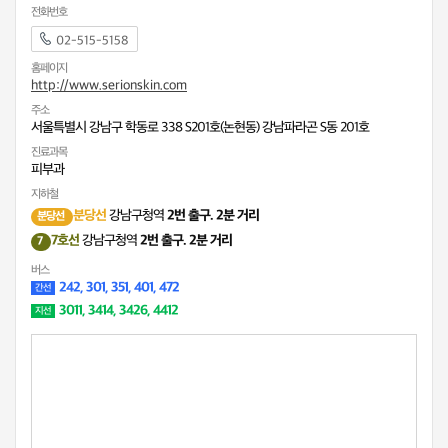
전화번호
02-515-5158
홈페이지
http://www.serionskin.com
주소
서울특별시 강남구 학동로 338 S201호(논현동) 강남파라곤 S동 201호
진료과목
피부과
지하철
분당선
강남구청역
2번 출구. 2분 거리
분당선
7호선
강남구청역
2번 출구. 2분 거리
7
버스
242, 301, 351, 401, 472
간선
3011, 3414, 3426, 4412
지선