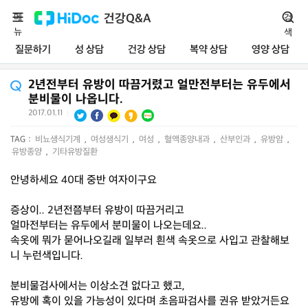
메
건강Q&A
검
뉴
색
질문하기
성 상담
건강 상담
복약 상담
영양 상담
2년전부터 유방이 따끔거렸고 얼만전부터는 유두에서
분비물이 나옵니다.
2017.01.11
|
TAG :
비뇨생식기계
,
여성생식기
,
여성
,
혈액종양내과
,
산부인과
,
유방암
,
유방종양
,
기타유방질환
안녕하세요 40대 중반 여자이구요
증상이.. 2년전쯤부터 유방이 따끔거리고
얼마전부터는 유두에서 분미물이 나오는데요..
속옷에 뭐가 묻어나오길래 일부러 흰색 속옷으로 사입고 관찰해보
니 누런색입니다.
분비물검사에서는 이상소견 없다고 했고,
유방에 혹이 있을 가능성이 있다며 초음파검사를 권유 받았거든요