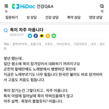
메
건강Q&A
검
뉴
색
질문하기
성 상담
건강 상담
복약 상담
영양 상담
목이 자주 아픕니다
2022.02.17
|
TAG :
혈액/면역계
,
호흡기계
,
인후두
,
이비인후과
,
가정의학과
,
내과
,
편도
염
몇년 됐는데..
일단 평소에 목이 잠겨있어서 대화하기 꺼려지구요
군전역 할때만해도 노래방에서 쌩쌩하던 목인데
지금은 노래부르기도 너무 힘듭니다 한곡만 불러도 바로 잠겨버려
서 고음도 저음도 힘듭니다.
목이 잠기는건 그렇다치고.. 자주 아픕니다.
특히 아침에 일어날때 목이 막혀있을때가 많고
아주 살짝.. 목젖이 뽑힐듯이? 아픕니다.