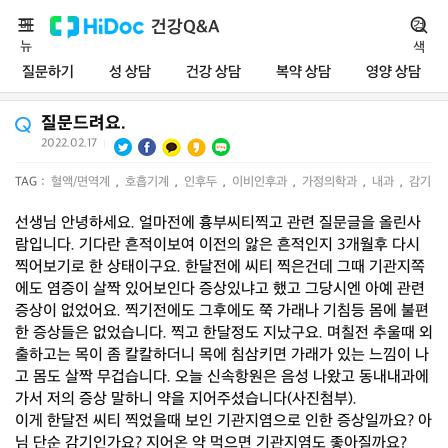
메
건강Q&A
검
뉴
색
질문하기
성 상담
건강 상담
복약 상담
영양 상담
질문드려요.
2022.02.17
|
TAG :
혈액/면역계
,
호흡기계
,
인후두
,
이비인후과
,
가정의학과
,
내과
,
감기
선생님 안녕하세요. 얼마전에 흉부씨티찍고 관련 질문글을 올린사
람입니다. 기다란 흔적이보여 이전의 앓은 흔적인지 3개월후 다시
찍어보기로 한 상태이구요. 한달전에 씨티 찍은건데 그때 기관지쪽
에도 염증이 살짝 있어보인다 증상있냐고 했고 그당시엔 아예 관련
증상이 없었어요. 찍기전에도 그후에도 쭉 가래나 기침등 몸에 불편
한 증상들은 없었습니다. 찍고 한달정도 지났구요. 며칠전 추울때 외
출하고는 목이 좀 칼칼하더니 목에 침삼키면 가래가 있는 느낌이 나
고 몸도 살짝 무겁습니다. 오늘 신속항원은 음성 나왔고 동내내과에
가서 저의 증상 말하니 약을 지어주셨습니다(사진첨부).
이게 한달전 씨티 찍었을때 보인 기관지염으로 인한 증상일까요? 아
님 단순 감기인가요? 지어온 약 먹으면 기관지염도 좋아질까요?