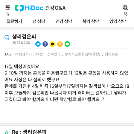
메
건강Q&A
검
뉴
색
질문하기
성 상담
건강 상담
복약 상담
영양 상담
생리검은피
2022.02.20
|
TAG :
여성생식기
,
여성
,
산부인과
,
부정자궁출혈(부정출혈)
,
생리불순
17일 예정이었어요
6-10일 까지는 콘돔을 이용했구요 11-12일은 콘돔을 사용하지 않았
어요 사정은 다 질외로 했구요
관계를 가진후 4일후 즉 16일부터17일까지는 갈색혈이 나오고요 18
이후 오늘까지 검은피만 나옵니다 이거 왜이러는 걸까요..? 생리가
터졌다고 봐야 할까요 아니면 착상혈로 봐야 될까요..?
Re : 생리검은피