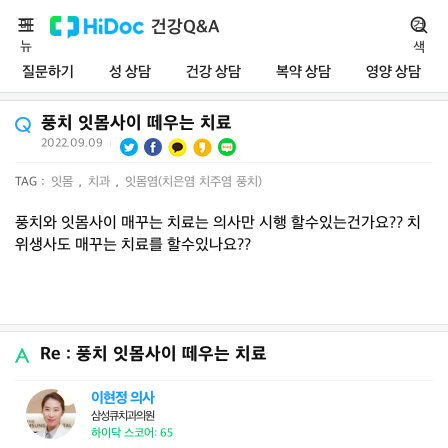
메
건강Q&A
검
뉴
색
질문하기
성 상담
건강 상담
복약 상담
영양 상담
풍치 잇몸사이 떼우는 치료
2022.09.09
|
TAG :
잇몸
,
치과
,
잇몸염(치은염 치주염 풍치)
풍치와 잇몸사이 매꾸는 치료는 의사만 시행 할수있는건가요?? 치
위생사도 매꾸는 치료를 할수있나요??
Re : 풍치 잇몸사이 떼우는 치료
이현정 의사
삼성큐치과의원
하이닥 스코어: 65