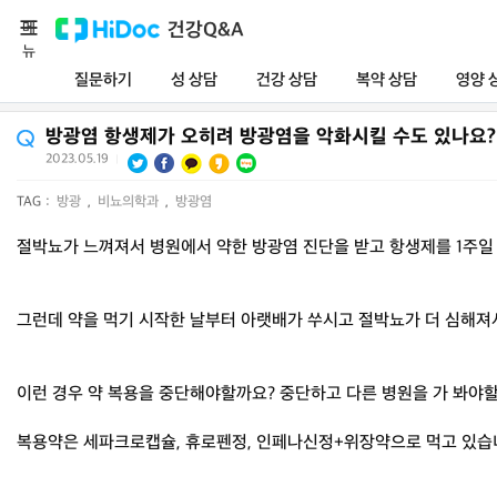
메
건강Q&A
뉴
질문하기
성 상담
건강 상담
복약 상담
영양 
방광염 항생제가 오히려 방광염을 악화시킬 수도 있나요?
2023.05.19
|
TAG :
방광
,
비뇨의학과
,
방광염
절박뇨가 느껴져서 병원에서 약한 방광염 진단을 받고 항생제를 1주
그런데 약을 먹기 시작한 날부터 아랫배가 쑤시고 절박뇨가 더 심해져
이런 경우 약 복용을 중단해야할까요? 중단하고 다른 병원을 가 봐야
복용약은 세파크로캡슐, 휴로펜정, 인페나신정+위장약으로 먹고 있습