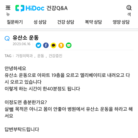
메
건강Q&A
검
뉴
색
질문하기
성 상담
건강 상담
복약 상담
영양 상담
유산소 운동
2023.06.16
|
TAG :
가정의학과
,
운동
,
건강증진
안녕하세요
유산소 운동으로 아파트 19층을 오르고 엘리베이티로 내려오고 다
시 오르고 있습니다
이렇게 하는 시간이 한40분정도 됩니다
이정도면 충분한가요?
살뺼 목적은 아니고 몸이 안좋아 병원에서 유산소 운동을 하라고 해
서요
답변부탁드립니다