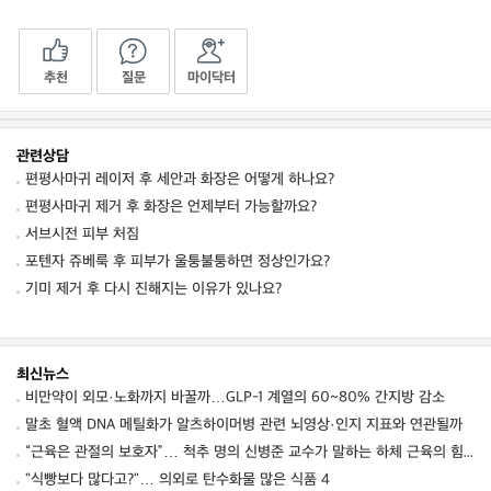
추천
질문
마이닥터
관련상담
편평사마귀 레이저 후 세안과 화장은 어떻게 하나요?
편평사마귀 제거 후 화장은 언제부터 가능할까요?
서브시전 피부 처짐
포텐자 쥬베룩 후 피부가 울퉁불퉁하면 정상인가요?
기미 제거 후 다시 진해지는 이유가 있나요?
최신뉴스
비만약이 외모·노화까지 바꿀까…GLP-1 계열의 60~80% 간지방 감소
말초 혈액 DNA 메틸화가 알츠하이머병 관련 뇌영상·인지 지표와 연관될까
“근육은 관절의 보호자”… 척추 명의 신병준 교수가 말하는 하체 근육의 힘 [평생운동연구소]
"식빵보다 많다고?"… 의외로 탄수화물 많은 식품 4