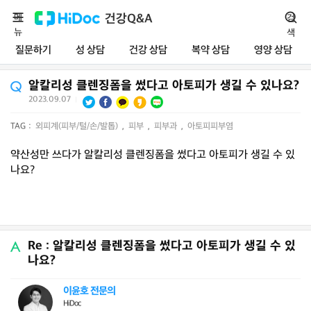
메
건강Q&A
검
뉴
색
질문하기
성 상담
건강 상담
복약 상담
영양 상담
알칼리성 클렌징폼을 썼다고 아토피가 생길 수 있나요?
2023.09.07
|
TAG :
외피계(피부/털/손/발톱)
,
피부
,
피부과
,
아토피피부염
약산성만 쓰다가 알칼리성 클렌징폼을 썼다고 아토피가 생길 수 있
나요?
Re : 알칼리성 클렌징폼을 썼다고 아토피가 생길 수 있
나요?
이윤호 전문의
HiDoc