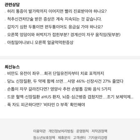
관련상담
허리 통증이 발가락까지 이어지면 빨리 진료받아야 하나요?
척추신견차단술 받은 증상은 계속 지속되는 것 같습니다.
갑자기 심한 두통이면 편두통이어도 응급실 가야 하나요?
오른쪽 엉덩이와 허벅지가 접힌부분? 경계선이 자꾸 움직임(뒷부분)
아침일어나보니 오른쪽 얼굴먹먹한증상
최신뉴스
비만도 유전이 좌우…희귀 단일유전자부터 치료 표적까지
당뇨 신장질환, 두 약제 함께 쓰면…사망 46%·신장사건 27% 줄였다
손톱이 자꾸 갈라진다면? 영양사 추천 손발톱 강화 음식 5가지
드문 혈액·신장질환 aHUS 환자, 뇌증·심근병증 겹쳤지만…조기 보체억제치료로 신경학적 회복 보여
푹 자도 피곤하다면? ‘비타민 D 부족’ 확인해야
이용약관
개인정보처리방침
운영원칙
저작권정책
|
|
|
청소년보호정책
제휴문의
고객센터
기자윤리강령
|
|
|