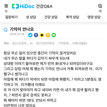
메
건강Q&A
검
뉴
색
질문하기
성 상담
건강 상담
복약 상담
영양 상담
기억이 안나요
2024.02.28
|
TAG :
정신/신경계
,
뇌
,
정신건강의학과
,
기억장애
,
이명(귀울림)
항상 무슨 일이 있으면 중간이 기억이 끊겨있어요
내가 무슨 말을 하다가 갑자기 싸우게 되는데
상대방 이야기 들어보면 제가 먼저 화내거나 되어있더라구요
그리고 당장 어제 뭐 했는지 기억도 안나서 카톡 뒤져보면 아.. 이거
했구나 생각나고
아침에 뭐 하다가 저녁이 되면 아침에 뭐했지..? 이러고 5분정도 생
각하고 아.. 이거했네 이래요
또 아 이거 찾아야지 하고 네이버 키면 어 내가 뭐 검색 할려고 했
지..? 하면서 결국 검색도 못하고
뭐 해야지 하면 1분도 안되서 까먹고
이런적이 너무 많아요