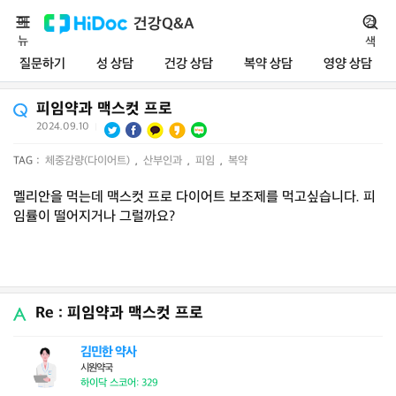
메
건강Q&A
검
뉴
색
질문하기
성 상담
건강 상담
복약 상담
영양 상담
피임약과 맥스컷 프로
2024.09.10
|
TAG :
체중감량(다이어트)
,
산부인과
,
피임
,
복약
멜리안을 먹는데 맥스컷 프로 다이어트 보조제를 먹고싶습니다. 피
임률이 떨어지거나 그럴까요?
Re : 피임약과 맥스컷 프로
김민한 약사
시원약국
하이닥 스코어: 329