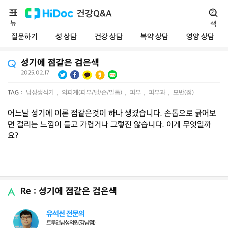
메
건강Q&A
검
뉴
색
질문하기
성 상담
건강 상담
복약 상담
영양 상담
성기에 점같은 검은색
2025.02.17
|
TAG :
남성생식기
,
외피계(피부/털/손/발톱)
,
피부
,
피부과
,
모반(점)
어느날 성기에 이론 점같은것이 하나 생겼습니다. 손톱으로 긁어보
면 걸리는 느낌이 들고 가렵거나 그렇진 않습니다. 이게 무엇일까
요?
Re : 성기에 점같은 검은색
유석선 전문의
트루맨남성의원(강남점)