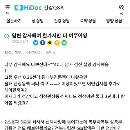
메
건강Q&A
검
뉴
색
질문하기
성 상담
건강 상담
복약 상담
영양 상담
답변 감사해여 한가지만 더 여쭈어영
2025.02.17
|
TAG :
복부
,
순환기내과
,
동맥류
너무 감사해요 바쁘신데~^^40대 남자 검진 설명 감사해옹
1
그럼 우선 0.26센티 툉대부경동맥이 나왔우면
올해 관상동맥 씨티 찍고 ㅡㅡ> 이상이있으면 어떤검사를 추가로
해야할까여?
폐시티가 정상이고 심장관상동맥 씨티도 정상이면 둘다 3년마다 받
아봄 되겠죠?
2초음파 3종을 회사서 선택사항에 들어가는데 복부하복부 상복부
경동맥 정도 해보면될까요?(전복ㅂ립선 psa혈액은 매번 정상이라