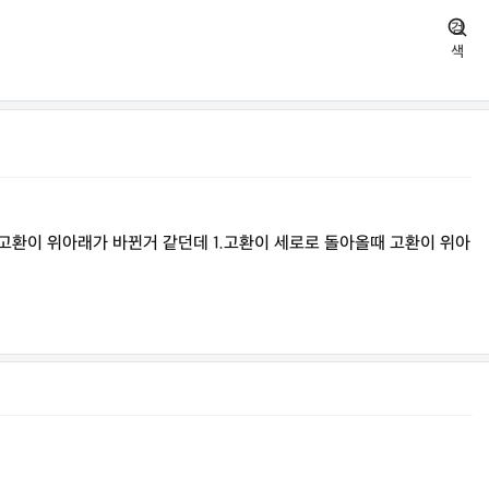
검
색
고환이 위아래가 바뀐거 같던데 1.고환이 세로로 돌아올때 고환이 위아