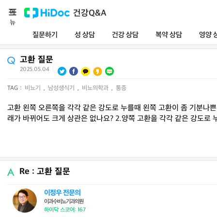
메
건강Q&A
뉴
질문하기
성 상담
건강 상담
복약 상담
영양 
고환 질문
2025.05.04
|
TAG :
비뇨기
,
남성생식기
,
비뇨의학과
,
통증
고환 왼쪽 오른쪽을 각각 같은 강도로 누를때 왼쪽 고환이 좀 기분나
래가 바뀌어도 크게 상관은 없나요? 2.양쪽 고환을 각각 같은 강도로
Re : 고환 질문
이정우 전문의
이과수비뇨기과의원
하이닥 스코어: 167