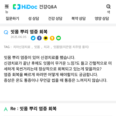
메
건강Q&A
검
뉴
색
질문하기
성 상담
건강 상담
복약 상담
영양 상담
잇몸 뿌리 염증 회복
2025.06.05
|
TAG :
치아신경치료
,
잇몸
,
치과
,
잇몸염(치은염 치주염 풍치)
잇몸 뿌리 염증이 있어 신경치료를 했습니다.
신경치료가 끝난 후에도 잇몸이 무거운 느낌?도 들고 간헐적으로 미
세하게 욱씬거리는데 정상적으로 회복되고 있는게 맞을까요?
염증 회복을 빠르게 하려면 어떻게 해야할지도 궁금합니다.
증상은 온도 통증이나 무언갈 씹을 때 통증은 느껴지지 않습니다.
Re : 잇몸 뿌리 염증 회복