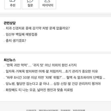
추천
질문
마이닥터
관련상담
치과 신경치료 중에 감기약 처방 문제 없을까요?
임산부 백일해 예방접종
충치 생기겠죠?
최신뉴스
"한쪽 귀만 먹먹"… '귀지 탓' 아닌 의외의 원인 4가지
일자목·거북목 방치하면 어깨·팔 저림까지…초기 관리가 중요한 이유
“하루 8시간 30분 이상 자면 ‘치매’ 위험?”… 혈액 속 알츠하이머 단백질 늘었다
당뇨병, 혈당만 잡는다고 끝 아냐… 심장·신장·발 건강 관리까지 챙겨야
화장해도 티 나는 모공, 넓어진 원인과 맞춤 치료법