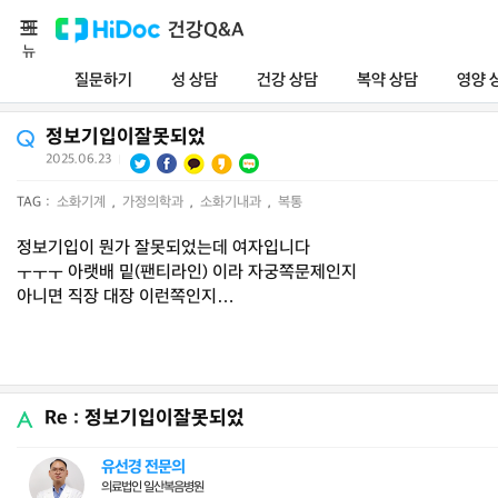
메
건강Q&A
뉴
질문하기
성 상담
건강 상담
복약 상담
영양 
정보기입이잘못되었
2025.06.23
|
TAG :
소화기계
,
가정의학과
,
소화기내과
,
복통
정보기입이 뭔가 잘못되었는데 여자입니다
ㅜㅜㅜ 아랫배 밑(팬티라인) 이라 자궁쪽문제인지
아니면 직장 대장 이런쪽인지…
Re : 정보기입이잘못되었
유선경 전문의
의료법인 일산복음병원