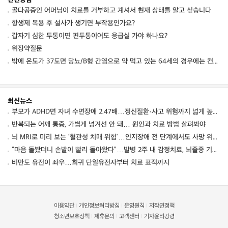
골다공증인 어머님이 치료를 거부하고 계셔서 현재 상태를 알고 싶습니다
항생제 복용 후 설사가 생기면 부작용인가요?
갑자기 심한 두통이면 편두통이어도 응급실 가야 하나요?
위장약질문
밖에 온도가 37도면 당뇨/B형 간염으로 약 먹고 있는 64세의 경우에는 컨디션 저하를 동
최신뉴스
부모가 ADHD면 자녀 수면장애 2.47배…정신질환·사고 위험까지 넓게 높였다
반복되는 어깨 통증, 가볍게 넘겨선 안 돼… 원인과 치료 방법 살펴봐야
뇌 MRI로 미리 보는 ‘혈관성 치매 위험’…인지장애 전 단계에서도 사망 위험 높였다
“마음 돌봤더니 손발이 빨리 돌아왔다”…발병 2주 내 감정치료, 뇌졸중 기능회복 점수 10점↑
비만도 유전이 좌우…희귀 단일유전자부터 치료 표적까지
이용약관
개인정보처리방침
운영원칙
저작권정책
|
|
|
청소년보호정책
제휴문의
고객센터
기자윤리강령
|
|
|