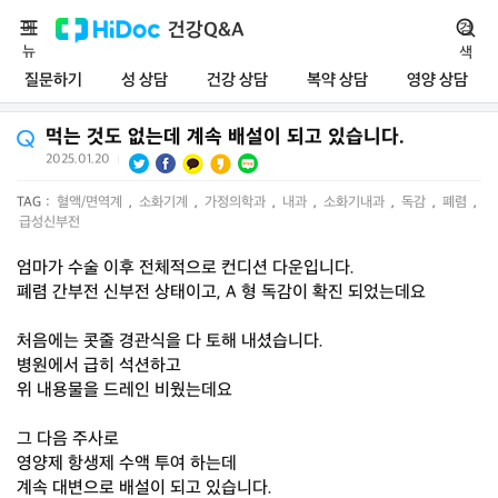
메
건강Q&A
검
뉴
색
질문하기
성 상담
건강 상담
복약 상담
영양 상담
먹는 것도 없는데 계속 배설이 되고 있습니다.
2025.01.20
|
TAG :
혈액/면역계
,
소화기계
,
가정의학과
,
내과
,
소화기내과
,
독감
,
폐렴
,
급성신부전
엄마가 수술 이후 전체적으로 컨디션 다운입니다.
폐렴 간부전 신부전 상태이고, A 형 독감이 확진 되었는데요
처음에는 콧줄 경관식을 다 토해 내셨습니다.
병원에서 급히 석션하고
위 내용물을 드레인 비웠는데요
그 다음 주사로
영양제 항생제 수액 투여 하는데
계속 대변으로 배설이 되고 있습니다.