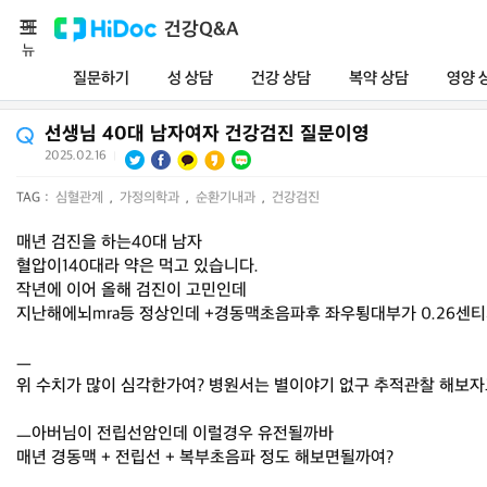
메
건강Q&A
뉴
질문하기
성 상담
건강 상담
복약 상담
영양 
선생님 40대 남자여자 건강검진 질문이영
2025.02.16
|
TAG :
심혈관계
,
가정의학과
,
순환기내과
,
건강검진
매년 검진을 하는40대 남자
혈압이140대라 약은 먹고 있습니다.
작년에 이어 올해 검진이 고민인데
지난해에뇌mra등 정상인데 +경동맥초음파후 좌우툉대부가 0.26센
ㅡ
위 수치가 많이 심각한가여? 병원서는 별이야기 없구 추적관찰 해보자
ㅡ아버님이 전립선암인데 이럴경우 유전될까바
매년 경동맥 + 전립선 + 복부초음파 정도 해보면될까여?