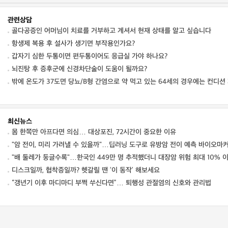
관련상담
골다공증인 어머님이 치료를 거부하고 계셔서 현재 상태를 알고 싶습니다
항생제 복용 후 설사가 생기면 부작용인가요?
갑자기 심한 두통이면 편두통이어도 응급실 가야 하나요?
뇌진탕 후 증후군에 신경차단술이 도움이 될까요?
밖에 온도가 37도면 당뇨/B형 간염으로 약 먹고 있는 64세의 경우에는 컨디션
최신뉴스
몸 한쪽만 아프다면 의심… 대상포진, 72시간이 중요한 이유
"암 전이, 미리 가려낼 수 있을까"…딥러닝 도구로 유방암 전이 예측 바이오마
"배 둘레가 둥글수록"…한국인 449만 명 추적했더니 대장암 위험 최대 10% 
디스크일까, 협착증일까? 헷갈릴 땐 ‘이 동작’ 해보세요
“갱년기 이후 마디마디 부쩍 쑤신다면”… 퇴행성 관절염의 신호와 관리법