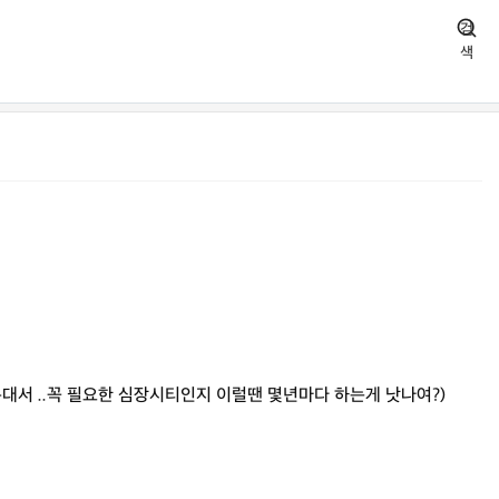
검
색
서 ..꼭 필요한 심장시티인지 이럴땐 몇년마다 하는게 낫나여?)