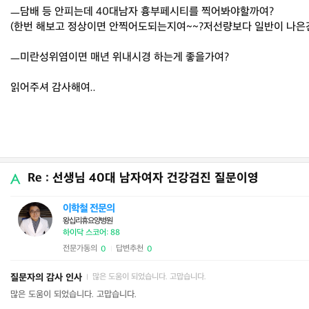
ㅡ담배 등 안피는데 40대남자 흉부페시티를 찍어봐야할까여?
(한번 해보고 정상이면 안찍어도되는지여~~?저선량보다 일반이 나은건
ㅡ미란성위염이면 매년 위내시경 하는게 좋을가여?
읽어주셔 감사해여..
Re : 선생님 40대 남자여자 건강검진 질문이영
이학철 전문의
왕십리휴요양병원
하이닥 스코어: 88
전문가동의
답변추천
0
0
|
질문자의 감사 인사
많은 도움이 되었습니다. 고맙습니다.
|
많은 도움이 되었습니다. 고맙습니다.