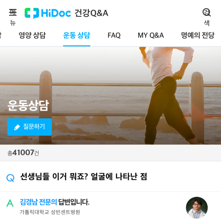
메
건강Q&A
검
뉴
색
담
영양 상담
운동 상담
FAQ
MY Q&A
명예의 전당
운동상담
질문하기
41007
총
건
선생님들 이거 뭐죠? 얼굴에 나타난 점
김경남 전문의
답변입니다.
가톨릭대학교 성빈센트병원