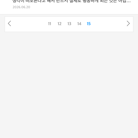
생각이 떠오른다고 해서 반드시 실제로 행동하게 되는 것은 아닙니
다. 특히 강박적인 침투사고(i ...
2026.06.20
11
12
13
14
15