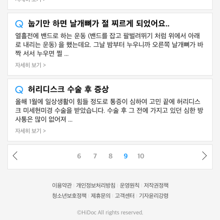
눕기만 하면 날개뼈가 절 찌르게 되었어요..
열흘전에 밴드로 하는 운동 (밴드를 잡고 팔벌려뛰기 처럼 위에서 아래
로 내리는 운동) 을 했는데요. 그날 밤부터 누우니까 오른쪽 날개뼈가 바
짝 서서 누우면 찔 ...
자세히 보기 >
허리디스크 수술 후 증상
올해 1월에 일상생활이 힘들 정도로 통증이 심하여 고민 끝에 허리디스
크 미세현미경 수술을 받았습니다. 수술 후 그 전에 가지고 있던 심한 방
사통은 많이 없어져 ...
자세히 보기 >
6
7
8
9
10
이용약관
개인정보처리방침
운영원칙
저작권정책
|
|
|
청소년보호정책
제휴문의
고객센터
기자윤리강령
|
|
|
©HiDoc All rights reserved.