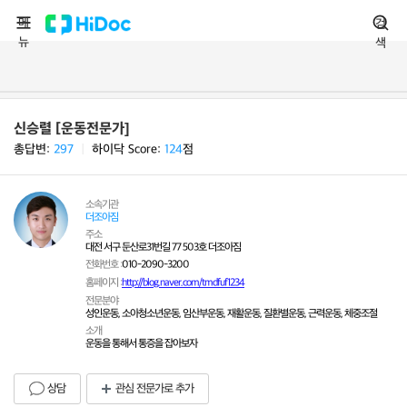
메
검
뉴
색
신승렬 [운동전문가]
총답변:
297
ㅣ
하이닥 Score:
124
점
소속기관
더조아짐
주소
대전 서구 둔산로31번길 77 503호 더조아짐
전화번호 :
010-2090-3200
홈페이지 :
http://blog.naver.com/tmdfuf1234
전문분야
성인운동, 소아청소년운동, 임산부운동, 재활운동, 질환별운동, 근력운동, 체중조절
소개
운동을 통해서 통증을 잡아보자
상담
관심 전문가로 추가