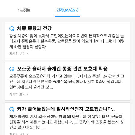
기본정보
건강Q&A(
297
)
체중 증량과 건강
항상 체중이 많이 낮아서 고민이었는데요 이번에 본격적으로 체중을 늘
리고자 중량운동과 탄수화물, 단백질을 많이 먹으려 합니다 그런데 이렇
게 하면 혈당과 신장과 ...
자세히 보기 >
오스굿 슐라터 슬개건 통증 관련 보호대 착용
오른무릎에 오스굿슐라터 가지고 있습니다. 테니스 주2회 2시간씩 치고
있는데 치고나면 오른무릎 슬개건쪽 땡김이나 미세한통증이 생깁니다.
인터넷에 보니 슬개건 보 ...
자세히 보기 >
키가 줄어들었는데 일시적인건지 모르겠습니다..
제가 병원에 가서 의사 선생님 한테 왜 아팠는데 여쭤봤는데요. 근육이
긴장을 해서 아픈거 였다고 하셨습니다. 그 근육이 왜 긴장을 했는지 원
인을 알아야 되니까 ...
자세히 보기 >